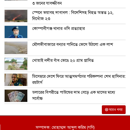
৩ জনের যাবজ্জীবন
স্পেনে ভয়াবহ দাবানল : বিদেশিসহ নিহত অন্তত ১২,
নিখোঁজ ২৩
কোম্পানীগঞ্জ থানার ওসি প্রত্যাহার
মৌলভীবাজারে বন্যার পানিতে ভেসে উঠলো এক লাশ
খোয়াই নদীর বাঁধ ভেঙে ২০ গ্রাম প্লাবিত
ডিসেম্বরে দেশে ফিরে আত্মসমর্পণের পরিকল্পনা শেখ হাসিনার:
রয়টার্স
ডলারের বিপরীতে পাউন্ডের দাম বেড়ে এক মাসের মধ্যে
সর্বোচ্চ
আরও খবর
সম্পাদক: মোহাম্মদ আব্দুল করিম (গণি)