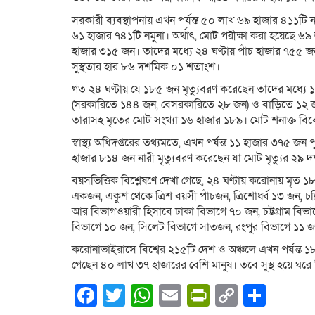
সরকারী ব্যবস্থাপনায় এখন পর্যন্ত ৫০ লাখ ৬৯ হাজার ৪১১টি নম
৬১ হাজার ৭৪১টি নমুনা। অর্থাৎ, মোট পরীক্ষা করা হয়েছে ৬
হাজার ৩১৫ জন। তাদের মধ্যে ২৪ ঘণ্টায় পাঁচ হাজার ৭৫৫ 
সুস্থতার হার ৮৬ দশমিক ০১ শতাংশ।
গত ২৪ ঘণ্টায় যে ১৮৫ জন মৃত্যুবরণ করেছেন তাদের মধ্যে
(সরকারিতে ১৪৪ জন, বেসরকারিতে ২৮ জন) ও বাড়িতে ১২ জ
তারাসহ মৃতের মোট সংখ্যা ১৬ হাজার ১৮৯। মোট শনাক্ত বি
স্বাস্থ্য অধিদপ্তরের তথ্যমতে, এখন পর্যন্ত ১১ হাজার ৩৭৫ 
হাজার ৮১৪ জন নারী মৃত্যুবরণ করেছেন যা মোট মৃত্যুর ২৯
বয়সভিত্তিক বিশ্লেষণে দেখা গেছে, ২৪ ঘণ্টায় করোনায় মৃত
একজন, একুশ থেকে ত্রিশ বয়সী পাঁচজন, ত্রিশোর্ধ্ব ১৩ জন, চল
আর বিভাগওয়ারী হিসাবে ঢাকা বিভাগে ৭০ জন, চট্টগ্রাম বিভ
বিভাগে ১০ জন, সিলেট বিভাগে সাতজন, রংপুর বিভাগে ১১
করোনাভাইরাসে বিশ্বের ২১৫টি দেশ ও অঞ্চলে এখন পর্যন্ত ১
গেছেন ৪০ লাখ ৩৭ হাজারের বেশি মানুষ। তবে সুস্থ হয়ে ঘর
Facebook
Twitter
WhatsApp
Email
PrintFrien
Copy
Shar