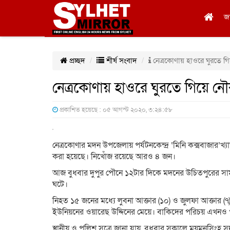
জ
প্রচ্ছদ
শীর্ষ সংবাদ
নেত্রকোণায় হাওরে ঘুরতে গি
নেত্রকোণায় হাওরে ঘুরতে গিয়ে নৌ
প্রকাশিত হয়েছে : ০৫ আগস্ট ২০২০, ৩:২৪:৫৮
নেত্রকোণার মদন উপজেলায় পর্যটনকেন্দ্র ‘মিনি কক্সবাজার’
করা হয়েছে। নিখোঁজ রয়েছে আরও ৪ জন।
আজ বুধবার দুপুর পৌনে ১২টার দিকে মদনের উচিতপুরের সামনে
ঘটে।
নিহত ১৫ জনের মধ্যে লুবনা আক্তার (১০) ও জুলফা আক্তার (
ইউনিয়নের ওয়ারেছ উদ্দিনের মেয়ে। বাকিদের পরিচয় এখনও 
স্থানীয় ও পুলিশ সূত্রে জানা যায়, বুধবার সকালে ময়মনস