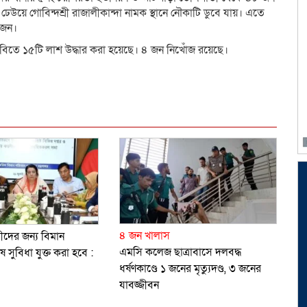
েউয়ে গোবিন্দশ্রী রাজালীকান্দা নামক স্থানে নৌকাটি ডুবে যায়। এতে
 জন।
বিতে ১৫টি লাশ উদ্ধার করা হয়েছে। ৪ জন নিখোঁজ রয়েছে।
dly
e
৪ জন খালাস
ারীদের জন্য বিমান
এমসি কলেজ ছাত্রাবাসে দলবদ্ধ
 সুবিধা যুক্ত করা হবে :
ধর্ষণকাণ্ডে ১ জনের মৃত্যুদণ্ড, ৩ জনের
যাবজ্জীবন