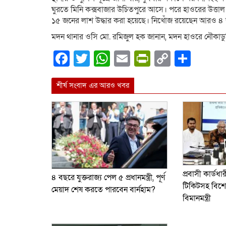
ঘুরতে মিনি কক্সবাজার উচিতপুরে আসে। পরে হাওরের উত্তাল ঢ
১৫ জনের লাশ উদ্ধার করা হয়েছে। নিখোঁজ রয়েছেন আরও ৪
মদন থানার ওসি মো. রমিজুল হক জানান, মদন হাওরে নৌকাডু
Facebook
Twitter
WhatsApp
Email
PrintFrien
Copy
Shar
Link
শীর্ষ সংবাদ এর আরও খবর
প্রবাসী কার্ডধ
৪ বছরে যুক্তরাজ্য পেল ৫ প্রধানমন্ত্রী, পূর্ণ
টিকিটসহ বিশেষ
মেয়াদ শেষ করতে পারবেন বার্নহাম?
বিমানমন্ত্রী