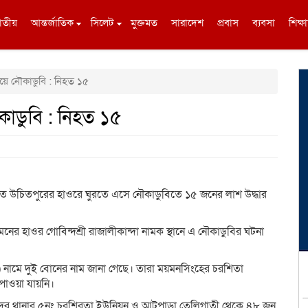
াতীয়
আন্তর্জাতিক
সিলেট
মুক্তমত
সারাদেশ
প্রবাস
ব্যবসা
শিক্ষা
য়ে নৌকাডুবি : নিহত ১৫
কাডুবি : নিহত ১৫
খ্যাত উচিতপুরের হাওরে ঘুরতে এসে নৌকাডুবিতে ১৫ জনের লাশ উদ্ধার
র হাওর গোবিন্দশ্রী রাজালীকান্দা নামক স্থানে এ নৌকাডুবির ঘটনা
৭) নামে দুই বোনের নাম জানা গেছে। তারা ময়মনসিংহের চরশিতা
পাওয়া যায়নি।
িংহ সদর থানার ৫নং চরশিরতা ইউনিয়ন ও আটপাড়া তেলিগাতী থেকে ৪৮ জন