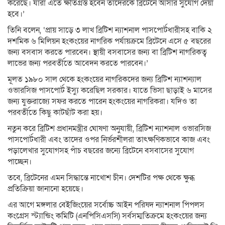
করেছে। যারা এতে ক্ষতিগ্রস্ত হবেন তাদেরকে ব্রিটেনে আসার সুযোগ দেয়া
হবে।’
তিনি বলেন, ‘প্রায় সাড়ে ৩ লাখ ব্রিটিশ ন্যাশনাল পাসপোর্টধারীসহ বাকি ২
দশমিক ৬ মিলিয়ন হংকংয়ের নাগরিক পর্যায়ক্রমে ব্রিটেনে এসে ৫ বছরের
জন্য বসবাস করতে পারবেন। স্থায়ী বসবাসের জন্য বা ব্রিটিশ নাগরিকত্ব
লাভের জন্য পরবর্তীতে আবেদন করতে পারবেন।’
মূলত ১৯৮০ সাল থেকে হংকংয়ের নাগরিকদের জন্য ব্রিটিশ ন্যাশন্যাল
ওভারসিজ পাসপোর্ট ইস্যু করেছিল সরকার। যাতে ভিসা ছাড়াই ৬ মাসের
জন্য যুক্তরাজ্যে সফর করতে পারেন হংকংয়ের নাগরিকরা। যদিও তা
পরবর্তীতে কিছু কাটছাঁট করা হয়।
নতুন করে ব্রিটিশ প্রধানমন্ত্রীর ঘোষণা অনুযায়ী, ব্রিটিশ ন্যাশনাল ওভারসিজ
পাসপোর্টধারী এবং তাদের ওপর নির্ভরশীলরা তাৎক্ষণিকভাবে কাজ এবং
পড়ালেখার সুযোগসহ পাঁচ বছরের জন্যে ব্রিটেনে বসবাসের সুযোগ
পাচ্ছেন।
তবে, ব্রিটেনের এমন সিদ্ধান্তে নাখোশ চীন। দেশটির পক্ষ থেকে ক্ষুব্ধ
প্রতিক্রিয়া জানানো হয়েছে।
এর আগে মঙ্গলার বেইজিংয়ের সর্বোচ্চ আইন পরিষদ ন্যাশনাল পিপলস
কংগ্রেস স্ট্যান্ডিং কমিটি (এনপিসিএসসি) সর্বসম্মতিক্রমে হংকংয়ের জন্য