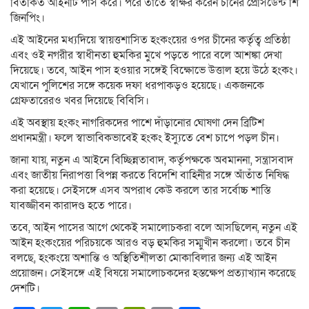
বিতর্কিত আইনটি পাস করে। পরে তাতে স্বাক্ষর করেন চীনের প্রেসিডেন্ট শি
জিনপিং।
এই আইনের মধ্যদিয়ে স্বায়ত্তশাসিত হংকংয়ের ওপর চীনের কর্তৃত্ব প্রতিষ্ঠা
এবং ওই নগরীর স্বাধীনতা হুমকির মুখে পড়তে পারে বলে আশঙ্কা দেখা
দিয়েছে। তবে, আইন পাস হওয়ার সঙ্গেই বিক্ষোভে উত্তাল হয়ে উঠে হংকং।
যেখানে পুলিশের সঙ্গে কয়েক দফা ধরপাকড়ও হয়েছে। একজনকে
গ্রেফতারেরও খবর দিয়েছে বিবিসি।
এই অবস্থায় হংকং নাগরিকদের পাশে দাঁড়ানোর ঘোষণা দেন ব্রিটিশ
প্রধানমন্ত্রী। ফলে স্বাভাবিকভাবেই হংকং ইস্যুতে বেশ চাপে পড়ল চীন।
জানা যায়, নতুন এ আইনে বিচ্ছিন্নতাবাদ, কর্তৃপক্ষকে অবমাননা, সন্ত্রাসবাদ
এবং জাতীয় নিরাপত্তা বিপন্ন করতে বিদেশি বাহিনীর সঙ্গে আঁতাঁত নিষিদ্ধ
করা হয়েছে। সেইসঙ্গে এসব অপরাধ কেউ করলে তার সর্বোচ্চ শাস্তি
যাবজ্জীবন কারাদণ্ড হতে পারে।
তবে, আইন পাসের আগে থেকেই সমালোচকরা বলে আসছিলেন, নতুন এই
আইন হংকংয়ের পরিচয়কে আরও বড় হুমকির সম্মুখীন করলো। তবে চীন
বলছে, হংকংয়ে অশান্তি ও অস্থিতিশীলতা মোকাবিলার জন্য এই আইন
প্রয়োজন। সেইসঙ্গে এই বিষয়ে সমালোচকদের হস্তক্ষেপ প্রত্যাখ্যান করেছে
দেশটি।