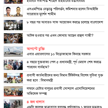
ইউনিটি সভাপতি শাহেদ রাহমানের মতবিনিময়
এসএমপিতে নেতৃত্বে পরিবর্তন, কমিশনার হলেন ডিআইজি
সারোয়ার মুর্শেদ শামীম
৮ বছর পর আবারও সাফ আয়োজন করতে চলেছে বাংলাদেশ
আটক হওয়ার পর এখন কোথায় আছেন রাহুল গান্ধী?
আগস্টে চুক্তি
এবার এয়ারবাসের ১০ উড়োজাহাজ কিনছে সরকার
৪ বছরে যুক্তরাজ্য পেল ৫ প্রধানমন্ত্রী, পূর্ণ মেয়াদ শেষ করতে
পারবেন বার্নহাম?
প্রবাসী কার্ডধারীদের জন্য বিমান টিকিটসহ বিশেষ সুবিধা যুক্ত
করা হবে : বিমানমন্ত্রী
লন্ডনে গ্রেটার বালুচর প্রবাসী সোশ্যাল এসোসিয়েশনের
অভিষেক সম্পন্ন
৪ জন খালাস
এমসি কলেজ ছাত্রাবাসে দলবদ্ধ ধর্ষণকাণ্ডে ১ জনের মৃত্যুদণ্ড,