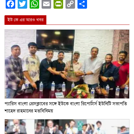
Facebook
Twitter
WhatsApp
Email
PrintFriendly
Copy
Share
Link
ইউ কে এর আরও খবর
প্যারিস বাংলা প্রেসক্লাবের সঙ্গে ইউকে বাংলা রিপোর্টার্স ইউনিটি সভাপতি
শাহেদ রাহমানের মতবিনিময়