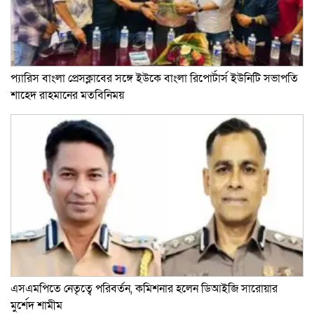
প্যারিস বাংলা প্রেসক্লাবের সঙ্গে ইউকে বাংলা রিপোর্টার্স ইউনিটি সভাপতি
শাহেদ রাহমানের মতবিনিময়
এসএমপিতে নেতৃত্বে পরিবর্তন, কমিশনার হলেন ডিআইজি সারোয়ার
মুর্শেদ শামীম