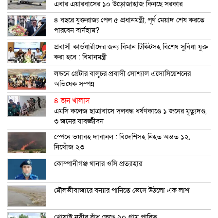
এবার এয়ারবাসের ১০ উড়োজাহাজ কিনছে সরকার
৪ বছরে যুক্তরাজ্য পেল ৫ প্রধানমন্ত্রী, পূর্ণ মেয়াদ শেষ করতে
পারবেন বার্নহাম?
প্রবাসী কার্ডধারীদের জন্য বিমান টিকিটসহ বিশেষ সুবিধা যুক্ত
করা হবে : বিমানমন্ত্রী
লন্ডনে গ্রেটার বালুচর প্রবাসী সোশ্যাল এসোসিয়েশনের
অভিষেক সম্পন্ন
৪ জন খালাস
এমসি কলেজ ছাত্রাবাসে দলবদ্ধ ধর্ষণকাণ্ডে ১ জনের মৃত্যুদণ্ড,
৩ জনের যাবজ্জীবন
স্পেনে ভয়াবহ দাবানল : বিদেশিসহ নিহত অন্তত ১২,
নিখোঁজ ২৩
কোম্পানীগঞ্জ থানার ওসি প্রত্যাহার
মৌলভীবাজারে বন্যার পানিতে ভেসে উঠলো এক লাশ
খোয়াই নদীর বাঁধ ভেঙে ২০ গ্রাম প্লাবিত