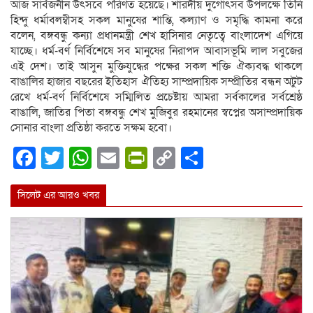
আজ সার্বজনীন উৎসবে পরিণত হয়েছে। শারদীয় দুর্গোৎসব উপলক্ষে তিনি
হিন্দু ধর্মাবলম্বীসহ সকল মানুষের শান্তি, কল্যাণ ও সমৃদ্ধি কামনা করে
বলেন, বঙ্গবন্ধু কন্যা প্রধানমন্ত্রী শেখ হাসিনার নেতৃত্বে বাংলাদেশ এগিয়ে
যাচ্ছে। ধর্ম-বর্ণ নির্বিশেষে সব মানুষের নিরাপদ আবাসভূমি লাল সবুজের
এই দেশ। তাই আসুন মুক্তিযুদ্ধের পক্ষের সকল শক্তি ঐক্যবদ্ধ থাকলে
বাঙালির হাজার বছরের ইতিহাস ঐতিহ্য সাম্প্রদায়িক সম্প্রীতির বন্ধন অটুট
রেখে ধর্ম-বর্ণ নির্বিশেষে সম্মিলিত প্রচেষ্টায় আমরা সর্বকালের সর্বশ্রেষ্ঠ
বাঙালি, জাতির পিতা বঙ্গবন্ধু শেখ মুজিবুর রহমানের স্বপ্নের অসাম্প্রদায়িক
সোনার বাংলা প্রতিষ্ঠা করতে সক্ষম হবো।
Facebook
Twitter
WhatsApp
Email
PrintFriendly
Copy
Share
Link
সিলেট এর আরও খবর